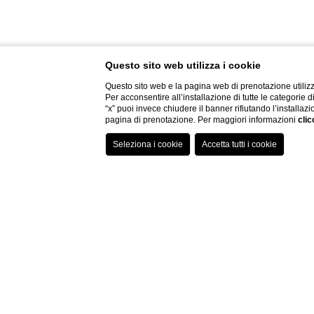
INFORMATIVA
Questo sito web utilizza i cookie
SUI COOKIE
Questo sito web e la pagina web di prenotazione utilizz
Per acconsentire all’installazione di tutte le categorie 
“x” puoi invece chiudere il banner rifiutando l’installazi
pagina di prenotazione. Per maggiori informazioni
clic
dom
>
Informativa sui Cookie
I cookie vengono utilizzati sul nostro sito Web per consentire agli utenti un servizio e un’esperienza di
Cosa sono i cookie?
I cookies sono piccoli file di testo inviati dal Sito al terminale dell’interessato (solitamente al browse
acquisire indirizzi email. Ogni cookie e’ unico per il web browser dell’utente.
Quali cookie utilizziamo?
Cookies tecnici di sessione
I cookies utilizzati sul sito
http://domhotelroma.com/
hanno la finalità di eseguire autenticazioni infor
prenotazione dell’albergo.
Ai sensi dell’articolo 122, comma 1, del Codice della privacy (nella formulazione vigente a seguito della 
Per la massima trasparenza, si elencano di seguito una serie di cookies tecnici e di casi di operatività spe
• i cookie impiantati nel terminale dell’utente/contraente direttamente (che non saranno utilizzati per sc
cookie rimangono attivi solamente per la durata della sessione.
• i cookie utilizzati per analizzare statisticamente gli accessi/le visite al sito (cookies cosiddetti “an
questi casi, dal momento che la normativa vigente prescrive che per i cookies analytics sia fornita all’
disattivare i cookies installati. La durata dei cookies di sessione di analytics è di 30 minuti.