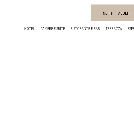
NOTTI
ADULTI
HOTEL
CAMERE
E
SUITE
RISTORANTE E BAR
TERRAZZA
ESP