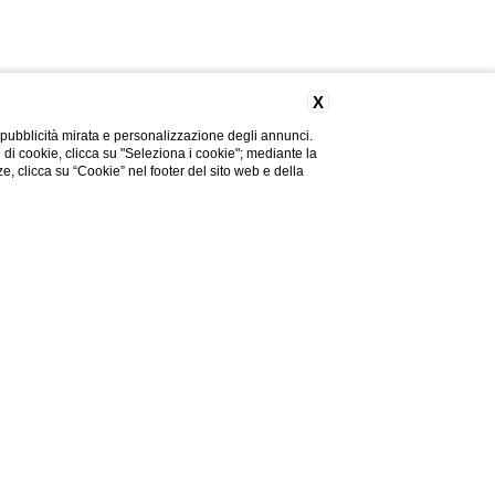
X
 pubblicità mirata e personalizzazione degli annunci.
e di cookie, clicca su "Seleziona i cookie"; mediante la
ze, clicca su “Cookie” nel footer del sito web e della
Hai bisogno di aiuto?
ie non può richiamare nessun altro dato dal disco fisso dell’utente, nè trasmettere virus informatici o
nti che accedono ai server di Blastness, gestore del servizio di manutenzione del sito, e dei servizi di
ell’interessato.
enticazione, cookie di personalizzazione (ad esempio, per la scelta della lingua di navigazione); tali
informazioni in forma aggregata senza possibilità di risalire alla identificazione del singolo utente. In
tuali meccanismi di anonimizzazione dei cookies stessi), specifichiamo di seguito le modalità per