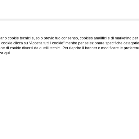
ano cookie tecnici e, solo previo tuo consenso, cookies analitici e di marketing per
di cookie clicca su “Accetta tutti i cookie” mentre per selezionare specifiche categori
one di cookie diversi da quelli tecnici. Per riaprire il banner e modificare le preferen
ca qui
.
ESPLORA
 navigazione migliore.
r), dove vengono memorizzati per essere poi ritrasmessi al Sito alla successiva visita del medesimo utente. Un cook
matiche o il monitoraggio di sessioni e la memorizzazione di informazioni tecniche specifiche riguardanti gli ute
entrata in vigore del d.lgs.69/2012) i cookies “tecnici” possono essere utilizzati anche in assenza del consenso d
cifica sul Sito:
opi ulteriori) come ad esempio cookies di sessione utilizzati per le prenotazioni on line sul Sito, cookies di aut
alytics”) che perseguono esclusivamente scopi statistici (e non anche di profilazione o di marketing) e raccolgono 
interessato l’indicazione chiara e adeguata delle modalità semplici per opporsi al loro impianto (compresi even